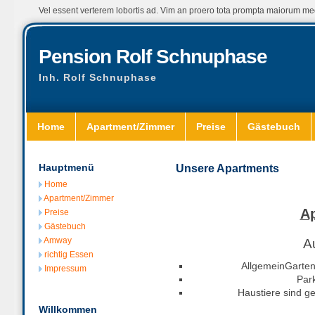
Vel essent verterem lobortis ad. Vim an proero tota prompta maiorum m
Pension Rolf Schnuphase
Inh. Rolf Schnuphase
Home
Apartment/Zimmer
Preise
Gästebuch
Hauptmenü
Unsere Apartments
Home
Apartment/Zimmer
Ap
Preise
Gästebuch
Amway
A
richtig Essen
AllgemeinGarten
Impressum
Par
Haustiere sind ge
Willkommen